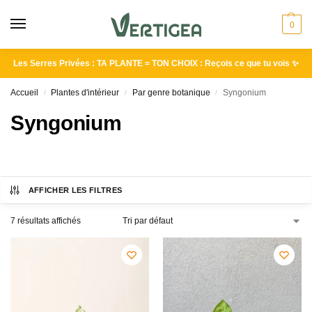
0
Les Serres Privées : TA PLANTE = TON CHOIX : Reçois ce que tu vois ✨
Accueil
Plantes d'intérieur
Par genre botanique
Syngonium
/
/
/
Syngonium
AFFICHER LES FILTRES
7 résultats affichés