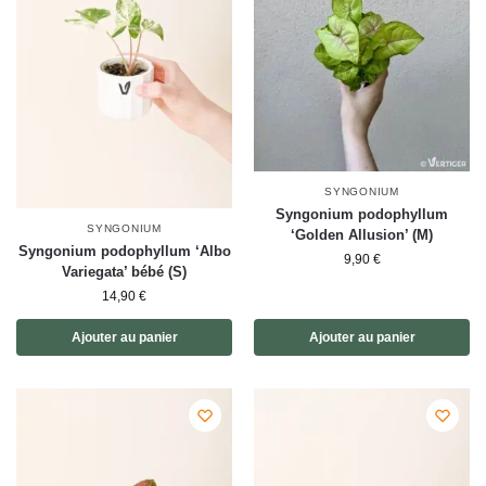
SYNGONIUM
Syngonium podophyllum
SYNGONIUM
‘Golden Allusion’ (M)
Syngonium podophyllum ‘Albo
9,90
€
Variegata’ bébé (S)
14,90
€
Ajouter au panier
Ajouter au panier