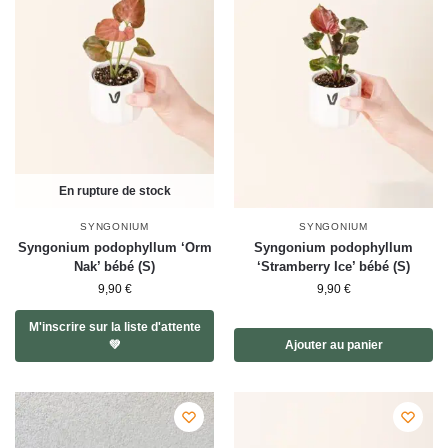
En rupture de stock
SYNGONIUM
SYNGONIUM
Syngonium podophyllum ‘Orm
Syngonium podophyllum
Nak’ bébé (S)
‘Stramberry Ice’ bébé (S)
9,90
€
9,90
€
M'inscrire sur la liste d'attente
💚
Ajouter au panier