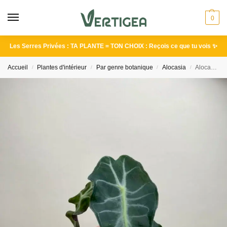
0
Les Serres Privées : TA PLANTE = TON CHOIX : Reçois ce que tu vois ✨
Accueil
Plantes d'intérieur
Par genre botanique
Alocasia
Alocasia amazonica ‘Venom’ bébé (S)
/
/
/
/