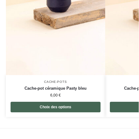
CACHE-POTS
Cache-pot céramique Pasty bleu
Cache-p
6,00
€
Choix des options