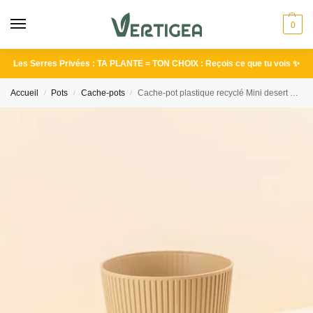
0
Les Serres Privées : TA PLANTE = TON CHOIX : Reçois ce que tu vois ✨
Accueil
Pots
Cache-pots
Cache-pot plastique recyclé Mini desert beige
/
/
/