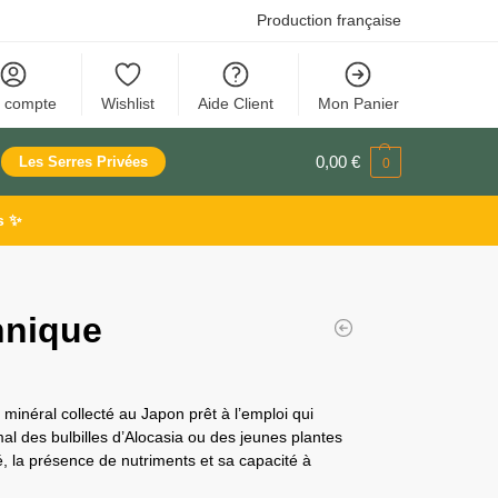
Production française
 compte
Wishlist
Aide Client
Mon Panier
0,00
€
Les Serres Privées
0
s ✨
hnique
 minéral collecté au Japon prêt à l’emploi qui
l des bulbilles d’Alocasia ou des jeunes plantes
é, la présence de nutriments et sa capacité à