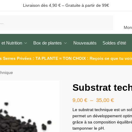
Livraison dès 4,90 € – Gratuite à partir de 99€
Recherche
Mon
 et Nutrition
Box de plantes
Nouveautés
Soldes d’été
s Serres Privées : TA PLANTE = TON CHOIX : Reçois ce que tu voi
chnique
Substrat tec
9,00
€
–
35,00
€
Le substrat technique est un sol
permet un développement optima
grâce à sa composition équilibr
tamponner le pH.