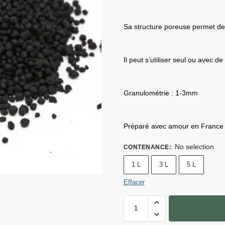
Sa structure poreuse permet de 
Il peut s’utiliser seul ou avec d
Granulométrie : 1-3mm
Préparé avec amour en France
No selection
CONTENANCE
:
1 L
3 L
5 L
Effacer